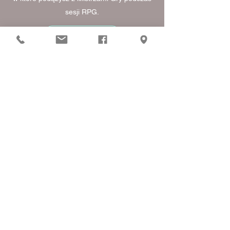
sesji RPG.
Więcej informacji
Galeria. Kultura
to miejsce prowadzone przez
stowarzyszenie tutajteraz
Deklaracja dostępności
stowarzyszenie.tutajteraz@gmail.com
©2023 wykonanie galeria.kultura. Stworzono przy