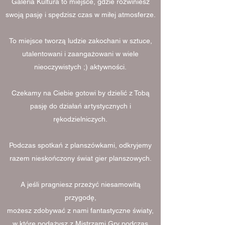
Galeria Kultura to miejsce, gdzie rozwiniesz
swoją pasję i spędzisz czas w miłej atmosferze.
To miejsce tworzą ludzie zakochani w sztuce,
utalentowani i zaangażowani w wiele
nieoczywistych ;) aktywności.
Czekamy na Ciebie gotowi by dzielić z Tobą
pasję do działań artystycznych i
rękodzielniczych.
Podczas spotkań z planszówkami, odkryjemy
razem nieskończony świat gier planszowych.
A jeśli pragniesz przeżyć niesamowitą
przygodę,
możesz zdobywać z nami fantastyczne światy,
w które podążysz z Mistrzami Gry podczas